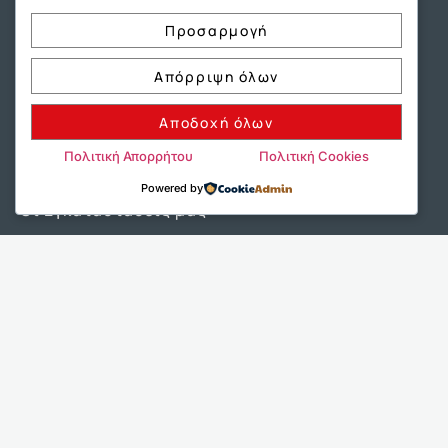
Προσαρμογή
Απόρριψη όλων
Αποδοχή όλων
Γνωρίστε μας
Πολιτική Απορρήτου
Πολιτική Cookies
Η Ομάδα μας
Powered by
Οι Εγκαταστάσεις μας
9+1 Λόγοι επιτυχίας
Είπαν για εμάς
Η Μέθοδος
Διαδικτυακό Μάθημα
Παροχές
Ψηφιακή Πλατφόρμα
Χρήσιμες Σελίδες