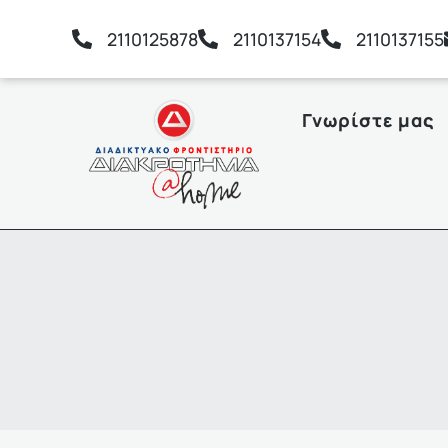
2110125878
2110137154
2110137155
Γνωρίστε μας