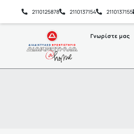
2110125878
2110137154
2110137155
Γνωρίστε μας