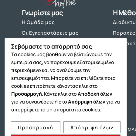
Γνωρίστε μας
Η Μέθο
Η Ομάδα μας
Διαδικτ
Οι Εγκαταστάσεις μας
Παροχές
9+1 Λόγοι επιτυχίας
Ψηφιακή
Σεβόμαστε το απόρρητό σας
Είπαν για εμάς
Τα cookies μάς βοηθούν να βελτιώνουμε την
εμπειρία σας, να παρέχουμε εξατομικευμένο
περιεχόμενο και να αναλύουμε την
επισκεψιμότητα. Μπορείτε να επιλέξετε ποια
cookies επιτρέπετε κάνοντας κλικ στο
Προσαρμογή
. Κάντε κλικ στο
Αποδοχή όλων
για να συναινέσετε ή στο
Απόρριψη όλων
για να
απορρίψετε τα μη απαραίτητα cookies.
Προσαρμογή
Απόρριψη όλων
Όμιλος ΔΙΑΚΡΟΤΗΜΑ
ΔΙΑΚΡΟΤΗΜ