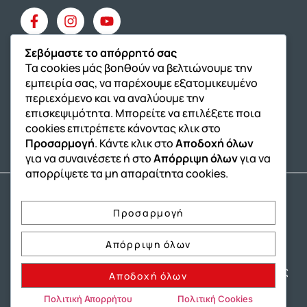
Σεβόμαστε το απόρρητό σας
Τα cookies μάς βοηθούν να βελτιώνουμε την
εμπειρία σας, να παρέχουμε εξατομικευμένο
Όμιλος ΔΙΑΚΡΟΤΗΜΑ
ΔΙΑΚΡΟΤΗΜΑ@Home
περιεχόμενο και να αναλύουμε την
επισκεψιμότητα. Μπορείτε να επιλέξετε ποια
Σχολική Μελέτη AFTER SCHOOL
cookies επιτρέπετε κάνοντας κλικ στο
Εκδόσεις Καλαϊτζίδη
Franchise ΔΙΑΚΡΟΤΗΜΑ
Προσαρμογή
. Κάντε κλικ στο
Αποδοχή όλων
για να συναινέσετε ή στο
Απόρριψη όλων
για να
απορρίψετε τα μη απαραίτητα cookies.
Πολιτική Ιδιωτικότητας
Πολιτική Cookies
Προσαρμογή
Δήλωση Προσβασιμότητας
Απόρριψη όλων
Copyright® 2004 –
2026
Εκπαιδευτικός Όμιλος
Αποδοχή όλων
ΔΙΑΚΡΟΤΗΜΑ®. Αρ. Γ.Ε.Μ.Η.: 15888100900.
Πολιτική Απορρήτου
Πολιτική Cookies