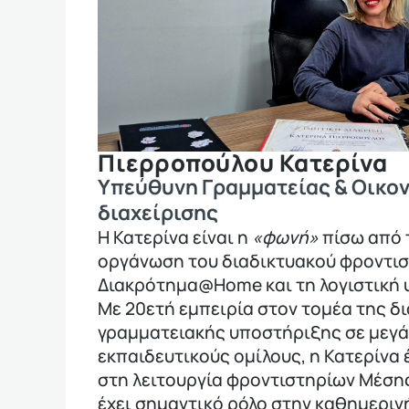
Πιερροπούλου Κατερίνα
Υπεύθυνη Γραμματείας & Οικο
διαχείρισης
Η Κατερίνα είναι η
«φωνή»
πίσω από 
οργάνωση του διαδικτυακού φροντι
Διακρότημα@Home και τη λογιστική 
Με 20ετή εμπειρία στον τομέα της δι
γραμματειακής υποστήριξης σε μεγ
εκπαιδευτικούς ομίλους, η Κατερίνα έ
στη λειτουργία φροντιστηρίων Μέση
έχει σημαντικό ρόλο στην καθημερινή