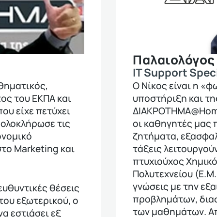
Παλαιολόγος
IT Support Speci
θηματικός,
Ο Νίκος είναι η «φ
ος του ΕΚΠΑ και
υποστήριξη και τη
ου είχε πετύχει
ΔΙΑΚΡΟΤΗΜΑ@Home!
, ολοκλήρωσε τις
οι καθηγητές μας 
ονομικό
ζητήματα, εξασφαλ
το Marketing και
τάξεις λειτουργού
πτυχιούχος Χημικ
Πολυτεχνείου (Ε.Μ.Π
γνώσεις με την εξ
ευθυντικές θέσεις
προβλημάτων, διασ
 του εξωτερικού, ο
των μαθημάτων. Απ
α εστιάσει εξ