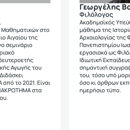
Γεωργέλης Β
Φιλόλογος
ι
Ακαδημαϊκός Υπεύ
ν Μαθηματικών στο
μάθημα της Ιστορί
ο Αιγαίου της
Αρχαιολογίας της 
νο σεμινάριο
Πανεπιστημίου Ιωα
ριακό
εργασιακά ως Φιλό
 δευτεροετής
Ιδιωτική Εκπαίδευσ
ικής Αγωγής του
σημαντική συγγραφ
Διδάσκει
του, τόσο υπό μορ
από το 2021. Είναι
όσο κι άρθρων εκπ
ΔΙΑΚΡΟΤΗΜΑ στα
ημερήσιο τύπο.
ου.