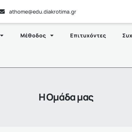
athome@edu.diakrotima.gr
Μέθοδος
Επιτυχόντες
Συ
Η Ομάδα μας