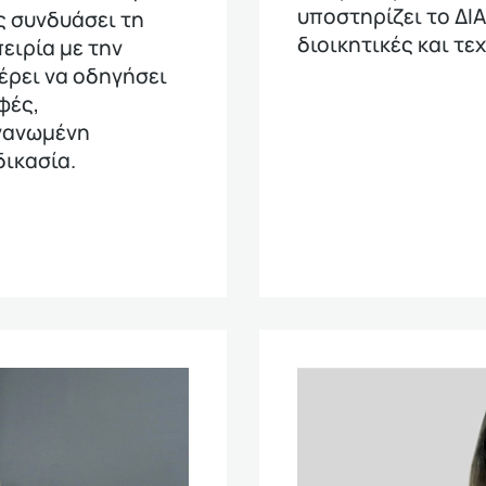
υποστηρίζει το 
ς συνδυάσει τη
διοικητικές και τε
ειρία με την
έρει να οδηγήσει
φές,
ργανωμένη
δικασία.