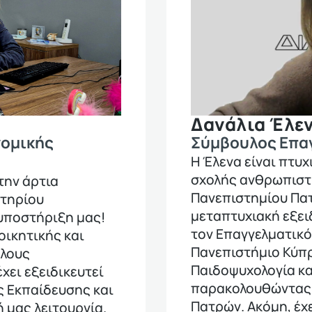
Δανάλια Έλε
νομικής
Σύμβουλος Επα
Η Έλενα είναι πτυ
σχολής ανθρωπιστ
την άρτια
Πανεπιστημίου Πατ
στηρίου
μεταπτυχιακή εξει
υποστήριξη μας!
τον Επαγγελματικ
οικητικής και
Πανεπιστήμιο Κύπρ
άλους
Παιδοψυχολογία κα
χει εξειδικευτεί
παρακολουθώντας 
ς Εκπαίδευσης και
Πατρών. Ακόμη, έχ
 μας λειτουργία.