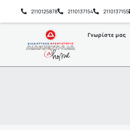
2110125878
2110137154
2110137155
Γνωρίστε μας