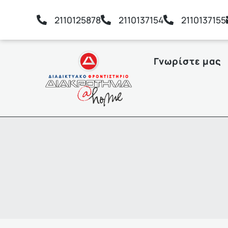
2110125878
2110137154
2110137155
Γνωρίστε μας