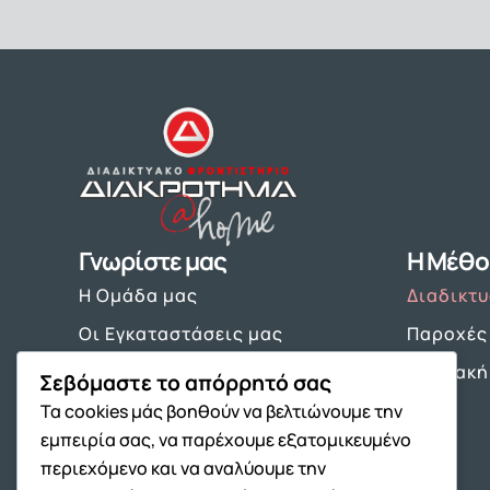
Γνωρίστε μας
Η Μέθο
Η Ομάδα μας
Διαδικτ
Οι Εγκαταστάσεις μας
Παροχές
9+1 Λόγοι επιτυχίας
Ψηφιακή
Σεβόμαστε το απόρρητό σας
Είπαν για εμάς
Τα cookies μάς βοηθούν να βελτιώνουμε την
εμπειρία σας, να παρέχουμε εξατομικευμένο
περιεχόμενο και να αναλύουμε την