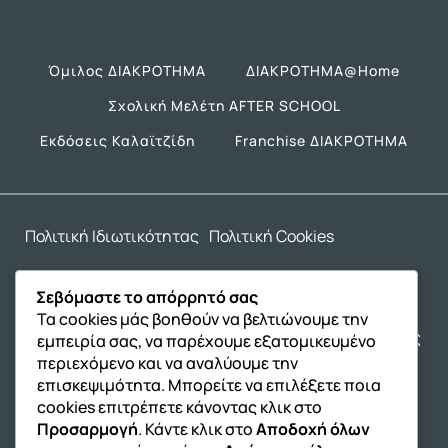
Όμιλος ΔΙΑΚΡΟΤΗΜΑ
ΔΙΑΚΡΟΤΗΜΑ@Home
Σχολική Μελέτη AFTER SCHOOL
Εκδόσεις Καλαϊτζίδη
Franchise ΔΙΑΚΡΟΤΗΜΑ
Πολιτική Ιδιωτικότητας
Πολιτική Cookies
Δήλωση Προσβασιμότητας
Σεβόμαστε το απόρρητό σας
Τα cookies μάς βοηθούν να βελτιώνουμε την
Copyright® 2004 –
2026
Εκπαιδευτικός Όμιλος
εμπειρία σας, να παρέχουμε εξατομικευμένο
περιεχόμενο και να αναλύουμε την
ΔΙΑΚΡΟΤΗΜΑ®. Αρ. Γ.Ε.Μ.Η.: 15888100900.
επισκεψιμότητα. Μπορείτε να επιλέξετε ποια
Developed by
– Hosted by
Oceancube
cookies επιτρέπετε κάνοντας κλικ στο
Innoview.gr
Προσαρμογή
. Κάντε κλικ στο
Αποδοχή όλων